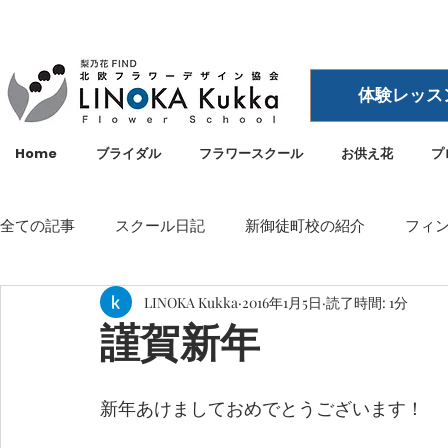
体験レッス
Home
ブライダル
フラワースクール
お供え花
プ
全ての記事
スクール日記
新御徒町校の紹介
フィ
LINOKA Kukka
2016年1月5日
読了時間: 1分
イベント
メディア・雑誌掲載
空間ディスプレイ
謹賀新年
LINOKA Kukka
フラワースクール
リノカ
外
新年あけましておめでとうございます！