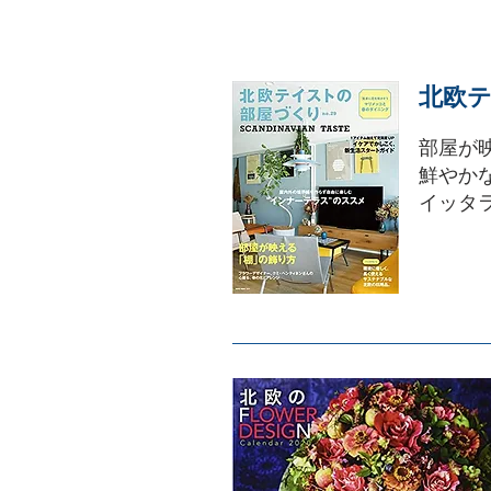
北欧テ
部屋が
鮮やか
イッタ