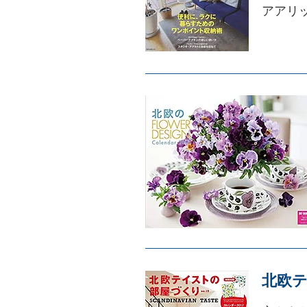
アアリ
北欧テ