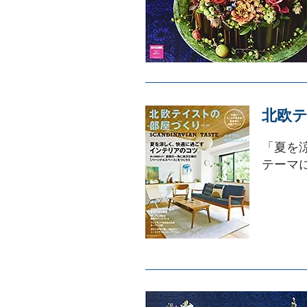
北欧テ
「夏を
テーマ