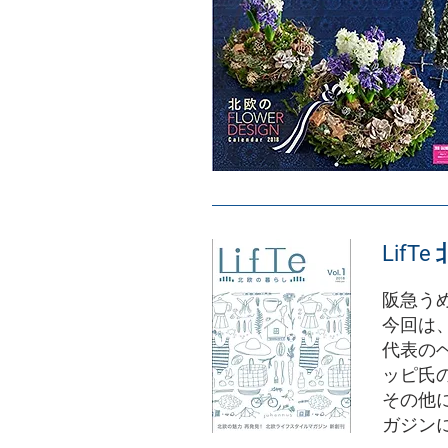
LifT
阪急う
今回は、
代表の
ッピ氏
その他
ガジン