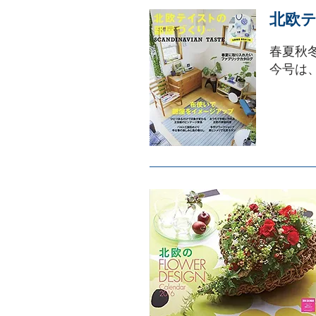
北欧テ
春夏秋
今号は