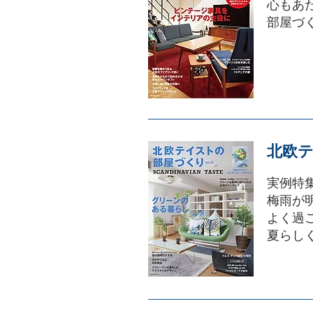
心もあ
部屋づ
北欧テ
実例特
梅雨が
よく過
夏らし