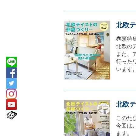
北欧テ
巻頭特
北欧の
また、
行った
います
北欧テ
このた
今回は
ます。