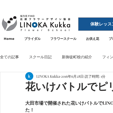
体験レッス
Home
ブライダル
フラワースクール
お供え花
プ
全ての記事
スクール日記
新御徒町校の紹介
フィ
LINOKA Kukka
2016年6月28日
読了時間: 1分
イベント
メディア・雑誌掲載
空間ディスプレイ
花いけバトルでピリ
LINOKA Kukka
フラワースクール
リノカ
外
大田市場で開催された花いけバトルでLIN
た！