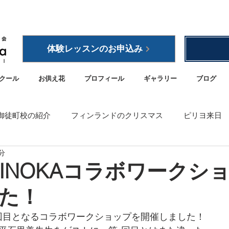
体験レッスンのお申込み
クール
お供え花
プロフィール
ギャラリー
ブログ
御徒町校の紹介
フィンランドのクリスマス
ピリヨ来日
分
載
空間ディスプレイのお仕事
ワークショップ
フィ
LINOKAコラボワークシ
た！
クール
リノカ
外交樹立100周年
スオパニ・フィン
2回目となるコラボワークショップを開催しました！