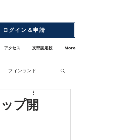
ログイン＆申請
アクセス
支部認定校
More
フィンランド
ンランド大使館
北欧
ョップ開
ランド
花