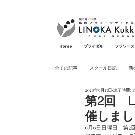
Home
ブライダル
フラワース
全ての記事
スクール日記
新
2020年9月13日
読了時間: 1
イベント
メディア・雑誌掲
第2回 
催しまし
LINOKA Kukka
フラワース
9月6日日曜日　第