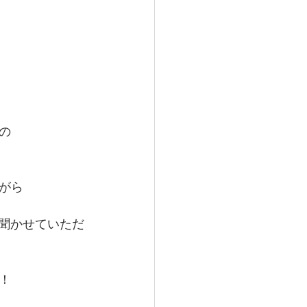
の
がら
も聞かせていただ
！