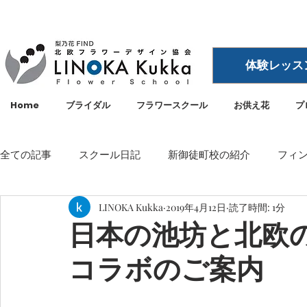
体験レッス
Home
ブライダル
フラワースクール
お供え花
プ
全ての記事
スクール日記
新御徒町校の紹介
フィ
LINOKA Kukka
2019年4月12日
読了時間: 1分
イベント
メディア・雑誌掲載
空間ディスプレイ
日本の池坊と北欧
コラボのご案内
LINOKA Kukka
フラワースクール
リノカ
外