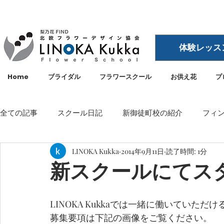
体験レッス
Home
ブライダル
フラワースクール
お供え花
プ
全ての記事
スクール日記
新御徒町校の紹介
フィ
LINOKA Kukka
2014年9月11日
読了時間: 1分
イベント
メディア・雑誌掲載
空間ディスプレイ
新スクールにてス
LINOKA Kukka
フラワースクール
リノカ
外
LINOKA Kukkaでは一緒に働いていた
募集要項は下記の画像をご覧ください。