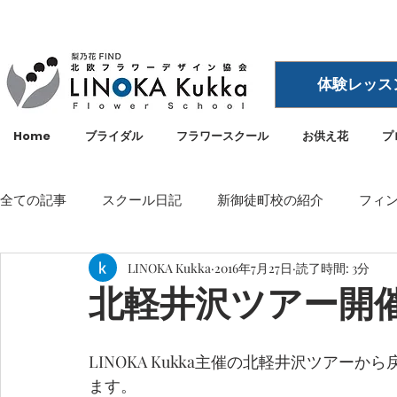
体験レッス
Home
ブライダル
フラワースクール
お供え花
プ
全ての記事
スクール日記
新御徒町校の紹介
フィ
LINOKA Kukka
2016年7月27日
読了時間: 3分
イベント
メディア・雑誌掲載
空間ディスプレイ
北軽井沢ツアー開
LINOKA Kukka
フラワースクール
リノカ
外
LINOKA Kukka主催の北軽井沢ツア
ます。