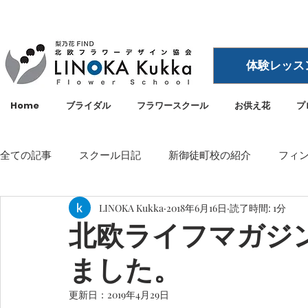
体験レッス
Home
ブライダル
フラワースクール
お供え花
プ
全ての記事
スクール日記
新御徒町校の紹介
フィ
LINOKA Kukka
2018年6月16日
読了時間: 1分
イベント
メディア・雑誌掲載
空間ディスプレイ
北欧ライフマガジン
ました。
LINOKA Kukka
フラワースクール
リノカ
外
更新日：
2019年4月29日