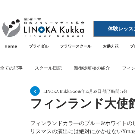
体験レッス
Home
ブライダル
フラワースクール
お供え花
プ
全ての記事
スクール日記
新御徒町校の紹介
フィ
LINOKA Kukka
2016年12月28日
読了時間: 1分
イベント
メディア・雑誌掲載
空間ディスプレイ
フィンランド大使
LINOKA Kukka
フラワースクール
リノカ
外
フィンランドカラ―のブルー&ホワイトの
リスマスの演出には絶対にかかせないXma