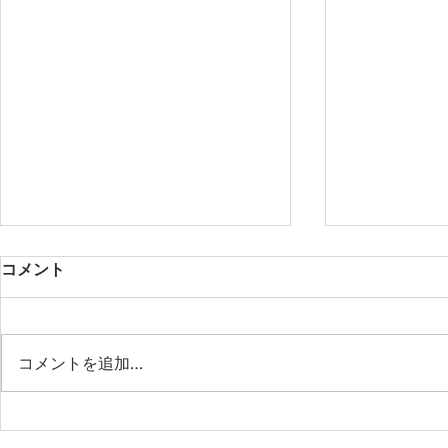
コメント
コメントを追加…
第２回【LINOKAn ruokala】
第１回【LINO
フィンランドの家庭料理教室
フィンラン