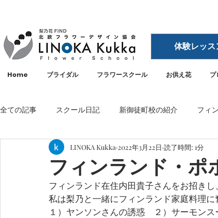
体験レッス
Home
ブライダル
フラワースクール
お供え花
プ
全ての記事
スクール日記
新御徒町校の紹介
フィ
LINOKA Kukka
2022年3月22日
読了時間: 1分
イベント
メディア・雑誌掲載
空間ディスプレイ
フィンランド・ポ
フィンランド在住内田貴子さんをお招きし
LINOKA Kukka
フラワースクール
リノカ
外
私は梨乃と一緒にフィンランド家庭料理に
１）ヤンソンさんの誘惑　２）サーモンス