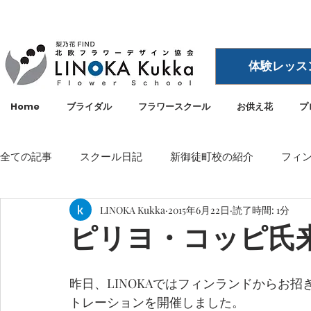
体験レッス
Home
ブライダル
フラワースクール
お供え花
プ
全ての記事
スクール日記
新御徒町校の紹介
フィ
LINOKA Kukka
2015年6月22日
読了時間: 1分
イベント
メディア・雑誌掲載
空間ディスプレイ
ピリヨ・コッピ氏
LINOKA Kukka
フラワースクール
リノカ
外
昨日、LINOKAではフィンランドからお
トレーションを開催しました。