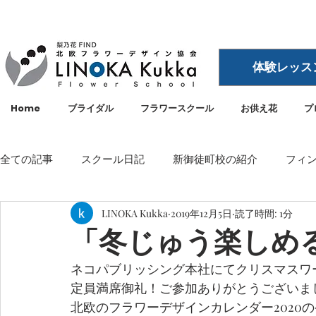
体験レッス
Home
ブライダル
フラワースクール
お供え花
プ
全ての記事
スクール日記
新御徒町校の紹介
フィ
LINOKA Kukka
2019年12月5日
読了時間: 1分
イベント
メディア・雑誌掲載
空間ディスプレイ
「冬じゅう楽しめ
ネコパブリッシング本社にてクリスマスワ
LINOKA Kukka
フラワースクール
リノカ
外
定員満席御礼！ご参加ありがとうございま
北欧のフラワーデザインカレンダー2020