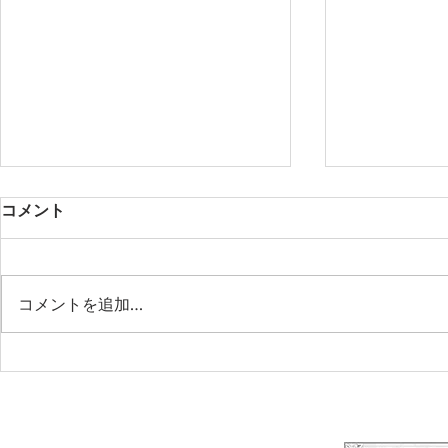
コメント
コメントを追加…
LINOKA -Blooming Beyond
♥ワークシ
Time-
の葉リース