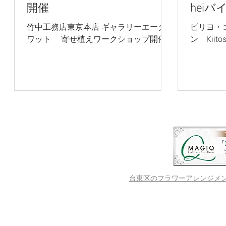
開催
hei
竹中工務店東京本店 ギャラリーエーク
ピリヨ・
ワット 寄せ植えワークショップ開催
ン Kiit
台東区のフラワーアレンジメントス