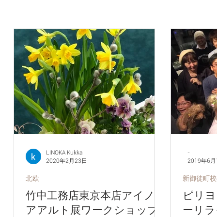
LINOKA Kukka
-
2020年2月23日
2019年6月
北欧
新御徒町校
竹中工務店東京本店アイノ・
ピリヨ
アアルト展ワークショップ
ーリライ