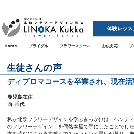
体験レッス
Home
ブライダル
フラワースクール
お供え花
プ
生徒さんの声
ディプロマコースを卒業され、現在活
鹿児島在住
西 香代
私が北欧フラワーデザインを学ぶきっかけは、ヘンテ
のフラワーデザイン」を偶然本屋で手にしたことでし
本を読むにつれ直接学んでみたいという思いが募り、