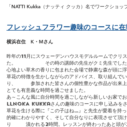
「NATTI Kukka（ナッティ クッカ）名でワークショ
フレッシュフラワー趣味のコースに在
横浜在住
K・Mさん
昨年の11月にスウェーデンハウスモデルルームでクリ
た。 その時の講師の先生がクミ先生でした
心地よい草木の香りに包まれた会場で静粛な森が頭に浮
草花の特徴を生かしながらのアドバイス、取り組んでい
り、 参加された皆さんの個性豊かな作品が出来上
とても有意義な時間を過ごせました。
あ～こんな風に自分時間を過ごしながら新しいお家でお
LlNOKA Kukkaさんの趣味のコースに申し込みを
草花を生ける際に『この子はね…』と先生が愛着を持っ
的確にわかりやすく、そして自分なりに表現させて頂け
り 漬かれる2時間。レッスンが終わったあと頭が