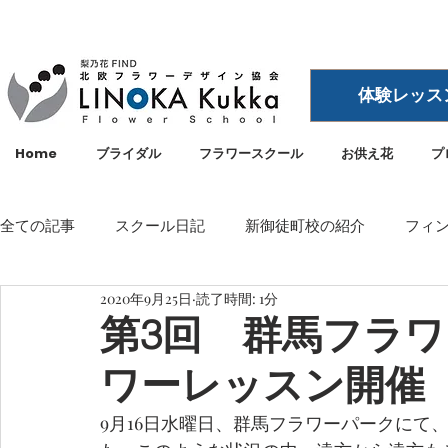
体験レッス
Home
ブライダル
フラワースクール
お供え花
プ
全ての記事
スクール日記
新御徒町校の紹介
フィ
2020年9月25日
読了時間: 1分
イベント
メディア・雑誌掲載
空間ディスプレイ
第3回 群馬フラ
ワーレッスン開催
LINOKA Kukka
フラワースクール
リノカ
外
9月16日水曜日、群馬フラワーパークにて